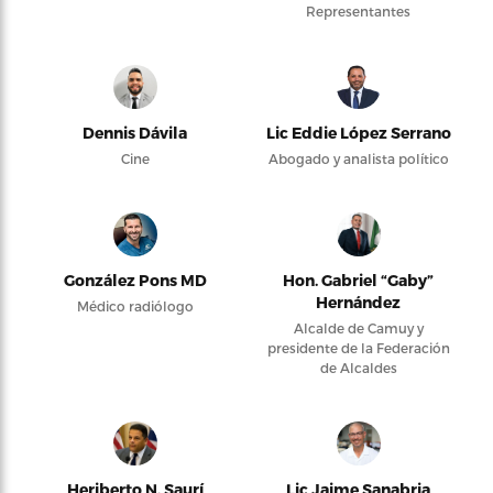
Representantes
Dennis Dávila
Lic Eddie López Serrano
Cine
Abogado y analista político
González Pons MD
Hon. Gabriel “Gaby”
Hernández
Médico radiólogo
Alcalde de Camuy y
presidente de la Federación
de Alcaldes
Heriberto N. Saurí
Lic Jaime Sanabria