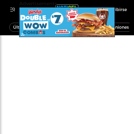
Advertisements
Inscribirse
Última Hora
Noticias
Economía
Opiniones