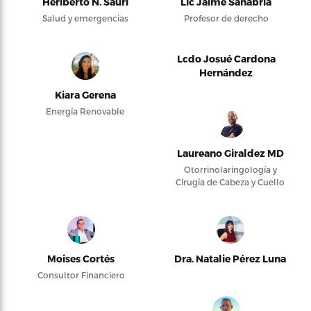
Heriberto N. Saurí
Lic Jaime Sanabria
Salud y emergencias
Profesor de derecho
Lcdo Josué Cardona
Hernández
Kiara Gerena
Energía Renovable
Laureano Giraldez MD
Otorrinolaringología y
Cirugía de Cabeza y Cuello
Moises Cortés
Dra. Natalie Pérez Luna
Consultor Financiero