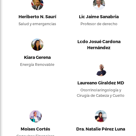
Heriberto N. Saurí
Lic Jaime Sanabria
Salud y emergencias
Profesor de derecho
Lcdo Josué Cardona
Hernández
Kiara Gerena
Energía Renovable
Laureano Giraldez MD
Otorrinolaringología y
Cirugía de Cabeza y Cuello
Moises Cortés
Dra. Natalie Pérez Luna
Consultor Financiero