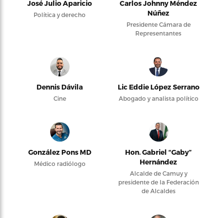
José Julio Aparicio
Carlos Johnny Méndez
Núñez
Política y derecho
Presidente Cámara de
Representantes
Dennis Dávila
Lic Eddie López Serrano
Cine
Abogado y analista político
González Pons MD
Hon. Gabriel “Gaby”
Hernández
Médico radiólogo
Alcalde de Camuy y
presidente de la Federación
de Alcaldes