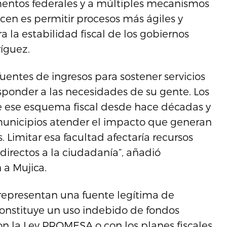
amentos federales y a múltiples mecanismos
cen es permitir procesos más ágiles y
a la estabilidad fiscal de los gobiernos
íguez.
entes de ingresos para sostener servicios
esponder a las necesidades de su gente. Los
de ese esquema fiscal desde hace décadas y
municipios atender el impacto que generan
Limitar esa facultad afectaría recursos
 directos a la ciudadanía”, añadió
a Mujica.
s representan una fuente legítima de
constituye un uso indebido de fondos
on la Ley PROMESA o con los planes fiscales