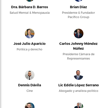
Dra. Bárbara D. Barros
Brian Díaz
Salud Mental & Menopausia
Presidente & Fundador
Pacifico Group
José Julio Aparicio
Carlos Johnny Méndez
Núñez
Política y derecho
Presidente Cámara de
Representantes
Dennis Dávila
Lic Eddie López Serrano
Cine
Abogado y analista político