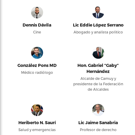
Dennis Dávila
Lic Eddie López Serrano
Cine
Abogado y analista político
González Pons MD
Hon. Gabriel “Gaby”
Hernández
Médico radiólogo
Alcalde de Camuy y
presidente de la Federación
de Alcaldes
Heriberto N. Saurí
Lic Jaime Sanabria
Salud y emergencias
Profesor de derecho