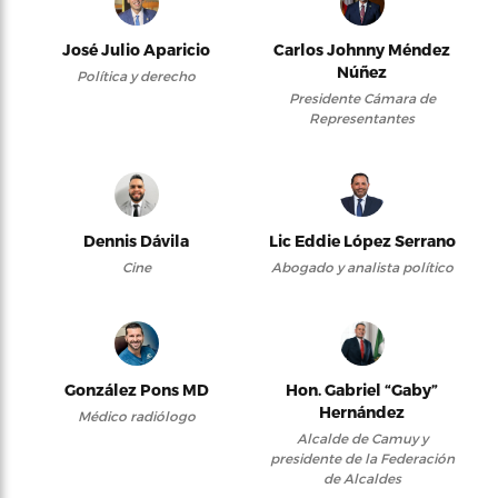
José Julio Aparicio
Carlos Johnny Méndez
Núñez
Política y derecho
Presidente Cámara de
Representantes
Dennis Dávila
Lic Eddie López Serrano
Cine
Abogado y analista político
González Pons MD
Hon. Gabriel “Gaby”
Hernández
Médico radiólogo
Alcalde de Camuy y
presidente de la Federación
de Alcaldes