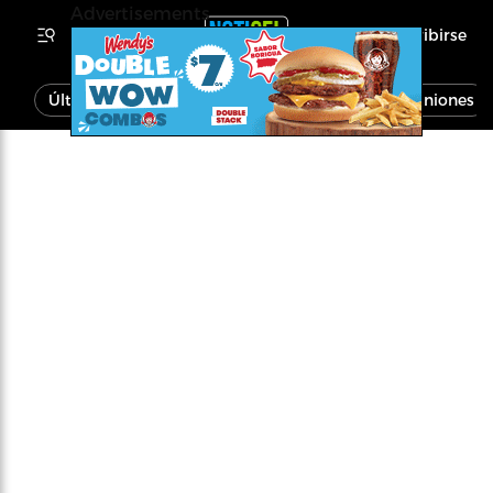
Advertisements
Inscribirse
Última Hora
Noticias
Economía
Opiniones