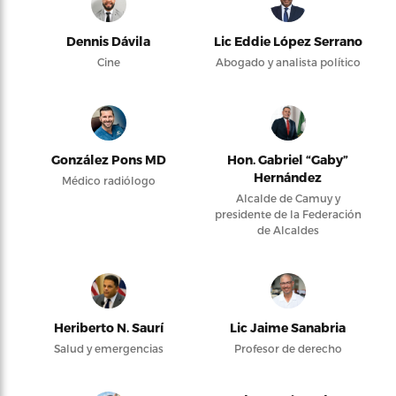
Dennis Dávila
Lic Eddie López Serrano
Cine
Abogado y analista político
González Pons MD
Hon. Gabriel “Gaby”
Hernández
Médico radiólogo
Alcalde de Camuy y
presidente de la Federación
de Alcaldes
Heriberto N. Saurí
Lic Jaime Sanabria
Salud y emergencias
Profesor de derecho