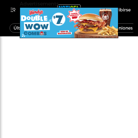
Advertisements
Inscribirse
Última Hora
Noticias
Economía
Opiniones