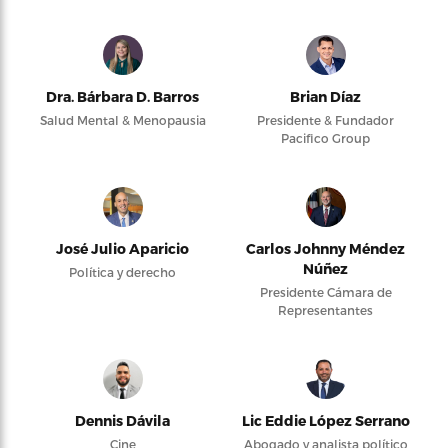
Dra. Bárbara D. Barros
Brian Díaz
Salud Mental & Menopausia
Presidente & Fundador
Pacifico Group
José Julio Aparicio
Carlos Johnny Méndez
Núñez
Política y derecho
Presidente Cámara de
Representantes
Dennis Dávila
Lic Eddie López Serrano
Cine
Abogado y analista político