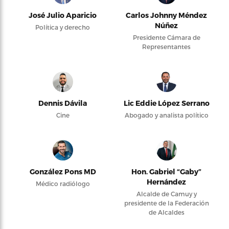
José Julio Aparicio
Carlos Johnny Méndez
Núñez
Política y derecho
Presidente Cámara de
Representantes
Dennis Dávila
Lic Eddie López Serrano
Cine
Abogado y analista político
González Pons MD
Hon. Gabriel “Gaby”
Hernández
Médico radiólogo
Alcalde de Camuy y
presidente de la Federación
de Alcaldes