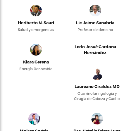
Heriberto N. Saurí
Lic Jaime Sanabria
Salud y emergencias
Profesor de derecho
Lcdo Josué Cardona
Hernández
Kiara Gerena
Energía Renovable
Laureano Giraldez MD
Otorrinolaringología y
Cirugía de Cabeza y Cuello
Moises Cortés
Dra. Natalie Pérez Luna