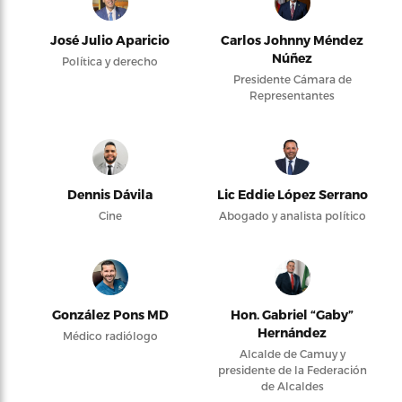
José Julio Aparicio
Carlos Johnny Méndez
Núñez
Política y derecho
Presidente Cámara de
Representantes
Dennis Dávila
Lic Eddie López Serrano
Cine
Abogado y analista político
González Pons MD
Hon. Gabriel “Gaby”
Hernández
Médico radiólogo
Alcalde de Camuy y
presidente de la Federación
de Alcaldes