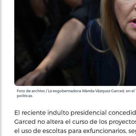
Foto de archivo / La exgobernadora Wanda Vázquez Garced, en el 
políticas.
El reciente indulto presidencial conce
Garced no altera el curso de los proyectos
el uso de escoltas para exfuncionarios, se