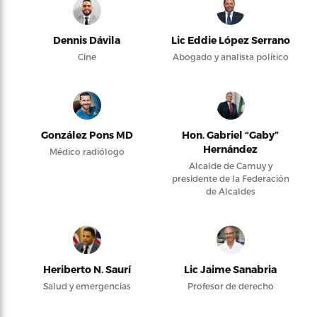
Dennis Dávila
Lic Eddie López Serrano
Cine
Abogado y analista político
González Pons MD
Hon. Gabriel “Gaby”
Hernández
Médico radiólogo
Alcalde de Camuy y
presidente de la Federación
de Alcaldes
Heriberto N. Saurí
Lic Jaime Sanabria
Salud y emergencias
Profesor de derecho