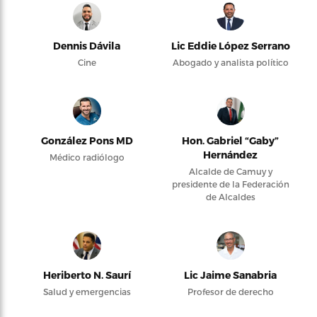
Dennis Dávila
Lic Eddie López Serrano
Cine
Abogado y analista político
González Pons MD
Hon. Gabriel “Gaby”
Hernández
Médico radiólogo
Alcalde de Camuy y
presidente de la Federación
de Alcaldes
Heriberto N. Saurí
Lic Jaime Sanabria
Salud y emergencias
Profesor de derecho