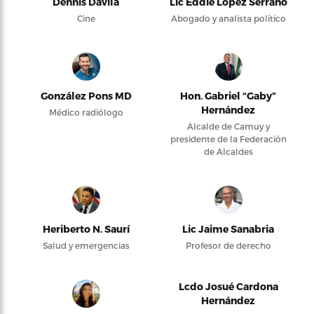
Dennis Dávila
Lic Eddie López Serrano
Cine
Abogado y analista político
González Pons MD
Hon. Gabriel “Gaby”
Hernández
Médico radiólogo
Alcalde de Camuy y
presidente de la Federación
de Alcaldes
Heriberto N. Saurí
Lic Jaime Sanabria
Salud y emergencias
Profesor de derecho
Lcdo Josué Cardona
Hernández