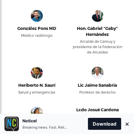
González Pons MD
Hon. Gabriel “Gaby”
Hernández
Médico radiólogo
Alcalde de Camuy y
presidente de la Federación
de Alcaldes
Heriberto N. Saurí
Lic Jaime Sanabria
Salud y emergencias
Profesor de derecho
Lcdo Josué Cardona
Hernández
Noticel
×
Download
Kiara Gerena
Breaking news. Fast. Reliable.
Energía Renovable