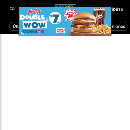
Advertisements
Inscribirse
Última Hora
Noticias
Economía
Opiniones