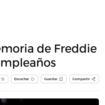
moria de Freddie
umpleaños
Escuchar
Guardar
Compartir