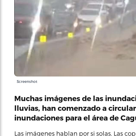
Screenshot
Muchas imágenes de las inundaci
lluvias, han comenzado a circular 
inundaciones para el área de Cagua
Las imágenes hablan por si solas. Las cop