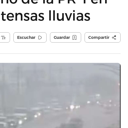
tensas lluvias
Escuchar
Guardar
Compartir