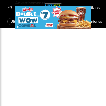
Advertisements
Inscribirse
Última Hora
Noticias
Economía
Opiniones