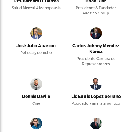
Dra. Bárbara D. Barros
Brian Díaz
Salud Mental & Menopausia
Presidente & Fundador
Pacifico Group
José Julio Aparicio
Carlos Johnny Méndez
Núñez
Política y derecho
Presidente Cámara de
Representantes
Dennis Dávila
Lic Eddie López Serrano
Cine
Abogado y analista político