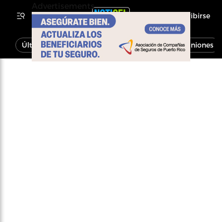
Advertisements
Inscribirse
Última Hora
Noticias
Economía
Opiniones