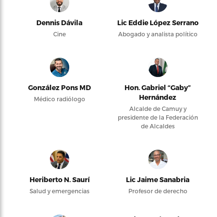
Dennis Dávila
Lic Eddie López Serrano
Cine
Abogado y analista político
González Pons MD
Hon. Gabriel “Gaby”
Hernández
Médico radiólogo
Alcalde de Camuy y
presidente de la Federación
de Alcaldes
Heriberto N. Saurí
Lic Jaime Sanabria
Salud y emergencias
Profesor de derecho