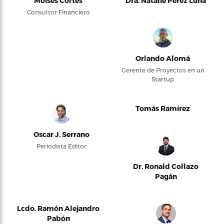
Moises Cortés
Dra. Natalie Pérez Luna
Consultor Financiero
Orlando Alomá
Gerente de Proyectos en un
Startup
Tomás Ramírez
Oscar J. Serrano
Periodista Editor
Dr. Ronald Collazo
Pagán
Lcdo. Ramón Alejandro
Pabón