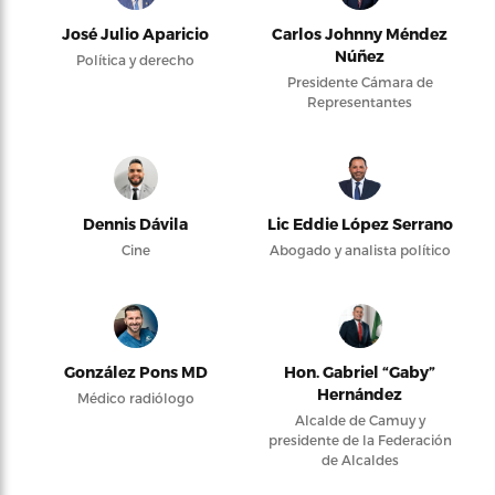
José Julio Aparicio
Carlos Johnny Méndez
Núñez
Política y derecho
Presidente Cámara de
Representantes
Dennis Dávila
Lic Eddie López Serrano
Cine
Abogado y analista político
González Pons MD
Hon. Gabriel “Gaby”
Hernández
Médico radiólogo
Alcalde de Camuy y
presidente de la Federación
de Alcaldes