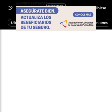
Advertisements
Inscribirse
Última Hora
Noticias
Economía
Opiniones