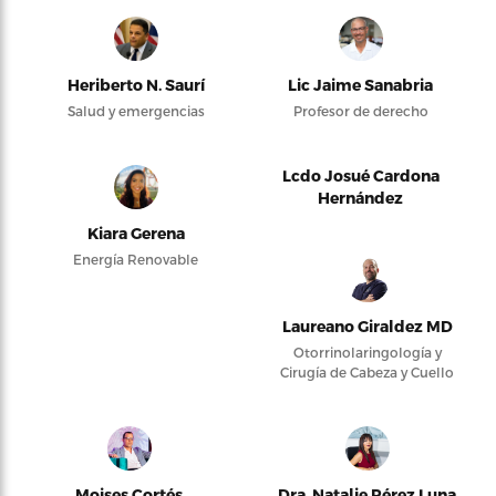
Heriberto N. Saurí
Lic Jaime Sanabria
Salud y emergencias
Profesor de derecho
Lcdo Josué Cardona
Hernández
Kiara Gerena
Energía Renovable
Laureano Giraldez MD
Otorrinolaringología y
Cirugía de Cabeza y Cuello
Moises Cortés
Dra. Natalie Pérez Luna