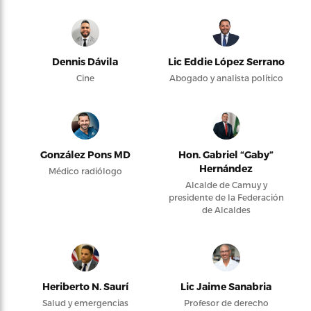
Dennis Dávila
Lic Eddie López Serrano
Cine
Abogado y analista político
González Pons MD
Hon. Gabriel “Gaby”
Hernández
Médico radiólogo
Alcalde de Camuy y
presidente de la Federación
de Alcaldes
Heriberto N. Saurí
Lic Jaime Sanabria
Salud y emergencias
Profesor de derecho