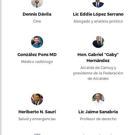
Dennis Dávila
Lic Eddie López Serrano
Cine
Abogado y analista político
González Pons MD
Hon. Gabriel “Gaby”
Hernández
Médico radiólogo
Alcalde de Camuy y
presidente de la Federación
de Alcaldes
Heriberto N. Saurí
Lic Jaime Sanabria
Salud y emergencias
Profesor de derecho