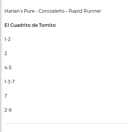
Harlan’s Pure – Corozaleño – Rapid Runner
El Cuadrito de Tomito
1-2
2
4-5
1-3-7
7
2-6