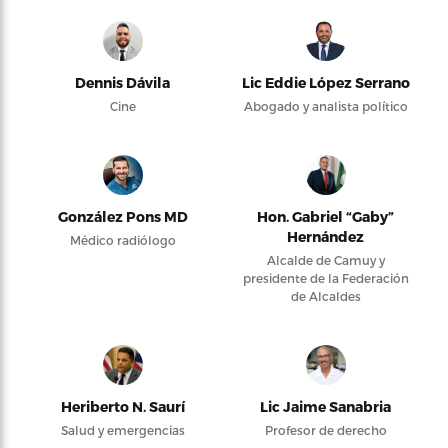
Dennis Dávila
Lic Eddie López Serrano
Cine
Abogado y analista político
González Pons MD
Hon. Gabriel “Gaby”
Hernández
Médico radiólogo
Alcalde de Camuy y
presidente de la Federación
de Alcaldes
Heriberto N. Saurí
Lic Jaime Sanabria
Salud y emergencias
Profesor de derecho