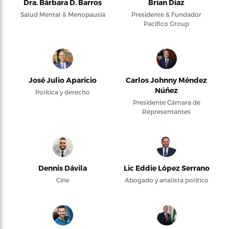
Dra. Bárbara D. Barros
Brian Díaz
Salud Mental & Menopausia
Presidente & Fundador
Pacifico Group
José Julio Aparicio
Carlos Johnny Méndez
Núñez
Política y derecho
Presidente Cámara de
Representantes
Dennis Dávila
Lic Eddie López Serrano
Cine
Abogado y analista político