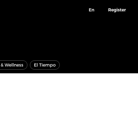
En
Register
e & Wellness
El Tiempo