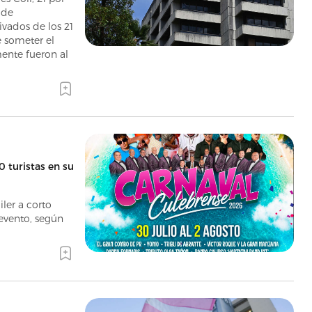
 de
vados de los 21
e someter el
ente fueron al
0 turistas en su
ler a corto
 evento, según