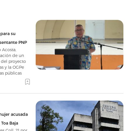
 para su
esentante PNP
o Acosta,
gación de un
 del proyecto
as y la OGPe
tas públicas
mujer acusada
 Toa Baja
es Coll, 21 por