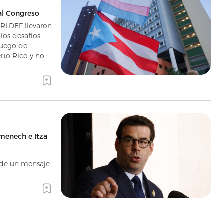
al Congreso
PRLDEF llevaron
los desafíos
luego de
erto Rico y no
menech e Itza
s de un mensaje