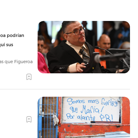
roa podrían
quí sus
las que Figueroa