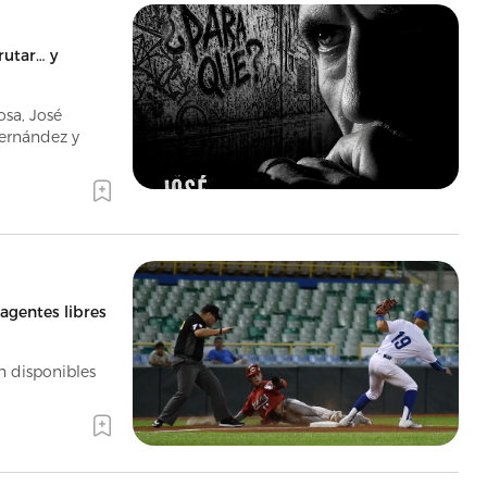
rutar… y
osa, José
ernández y
 agentes libres
n disponibles