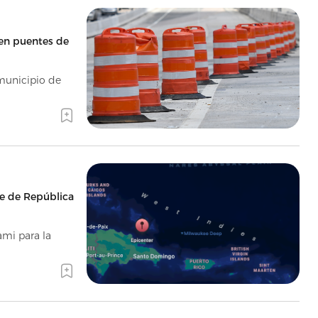
 en puentes de
 municipio de
te de República
mi para la