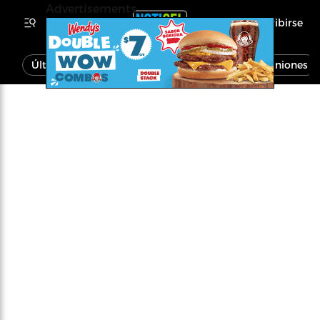
Advertisements
Inscribirse
Última Hora
Noticias
Economía
Opiniones