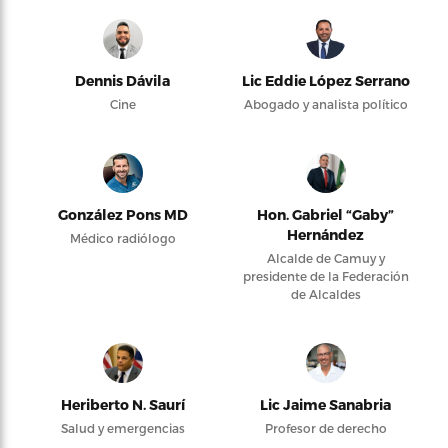
Dennis Dávila
Lic Eddie López Serrano
Cine
Abogado y analista político
González Pons MD
Hon. Gabriel “Gaby”
Hernández
Médico radiólogo
Alcalde de Camuy y
presidente de la Federación
de Alcaldes
Heriberto N. Saurí
Lic Jaime Sanabria
Salud y emergencias
Profesor de derecho