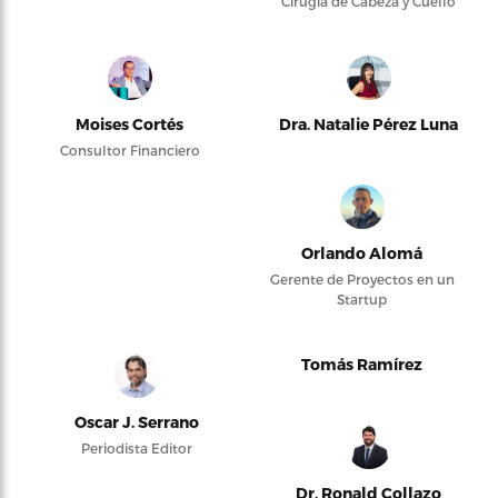
Cirugía de Cabeza y Cuello
Moises Cortés
Dra. Natalie Pérez Luna
Consultor Financiero
Orlando Alomá
Gerente de Proyectos en un
Startup
Tomás Ramírez
Oscar J. Serrano
Periodista Editor
Dr. Ronald Collazo