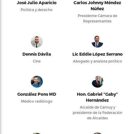
José Julio Aparicio
Carlos Johnny Méndez
Núñez
Política y derecho
Presidente Cámara de
Representantes
Dennis Dávila
Lic Eddie López Serrano
Cine
Abogado y analista político
González Pons MD
Hon. Gabriel “Gaby”
Hernández
Médico radiólogo
Alcalde de Camuy y
presidente de la Federación
de Alcaldes