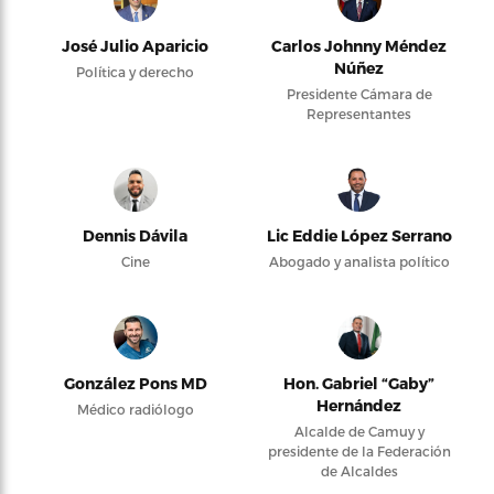
José Julio Aparicio
Carlos Johnny Méndez
Núñez
Política y derecho
Presidente Cámara de
Representantes
Dennis Dávila
Lic Eddie López Serrano
Cine
Abogado y analista político
González Pons MD
Hon. Gabriel “Gaby”
Hernández
Médico radiólogo
Alcalde de Camuy y
presidente de la Federación
de Alcaldes