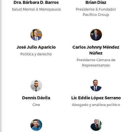
Dra. Bárbara D. Barros
Brian Díaz
Salud Mental & Menopausia
Presidente & Fundador
Pacifico Group
José Julio Aparicio
Carlos Johnny Méndez
Núñez
Política y derecho
Presidente Cámara de
Representantes
Dennis Dávila
Lic Eddie López Serrano
Cine
Abogado y analista político