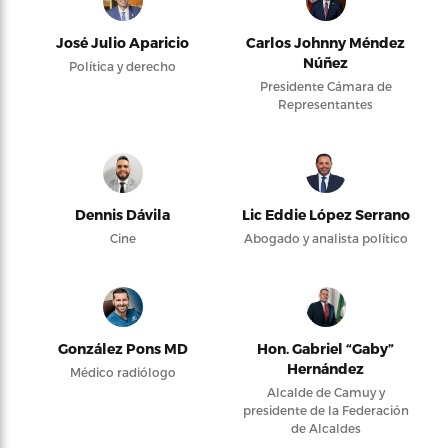
José Julio Aparicio
Carlos Johnny Méndez
Núñez
Política y derecho
Presidente Cámara de
Representantes
Dennis Dávila
Lic Eddie López Serrano
Cine
Abogado y analista político
González Pons MD
Hon. Gabriel “Gaby”
Hernández
Médico radiólogo
Alcalde de Camuy y
presidente de la Federación
de Alcaldes