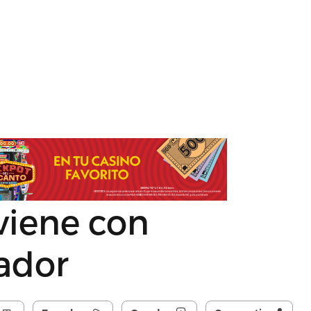
viene con
ador