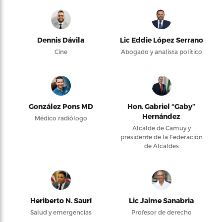
Dennis Dávila
Lic Eddie López Serrano
Cine
Abogado y analista político
González Pons MD
Hon. Gabriel “Gaby”
Hernández
Médico radiólogo
Alcalde de Camuy y
presidente de la Federación
de Alcaldes
Heriberto N. Saurí
Lic Jaime Sanabria
Salud y emergencias
Profesor de derecho