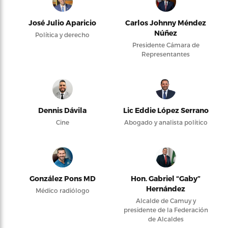
José Julio Aparicio
Carlos Johnny Méndez
Núñez
Política y derecho
Presidente Cámara de
Representantes
Dennis Dávila
Lic Eddie López Serrano
Cine
Abogado y analista político
González Pons MD
Hon. Gabriel “Gaby”
Hernández
Médico radiólogo
Alcalde de Camuy y
presidente de la Federación
de Alcaldes