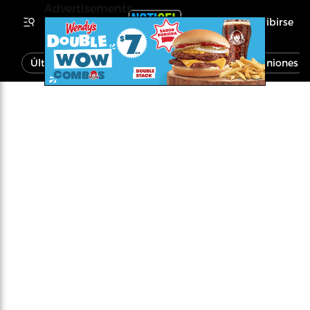
Advertisements
Inscribirse
Última Hora
Noticias
Economía
Opiniones