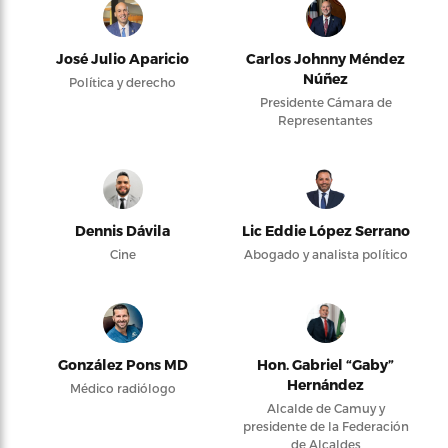
José Julio Aparicio
Carlos Johnny Méndez
Núñez
Política y derecho
Presidente Cámara de
Representantes
Dennis Dávila
Lic Eddie López Serrano
Cine
Abogado y analista político
González Pons MD
Hon. Gabriel “Gaby”
Hernández
Médico radiólogo
Alcalde de Camuy y
presidente de la Federación
de Alcaldes