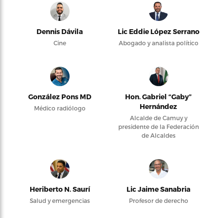
Dennis Dávila
Lic Eddie López Serrano
Cine
Abogado y analista político
González Pons MD
Hon. Gabriel “Gaby”
Hernández
Médico radiólogo
Alcalde de Camuy y
presidente de la Federación
de Alcaldes
Heriberto N. Saurí
Lic Jaime Sanabria
Salud y emergencias
Profesor de derecho