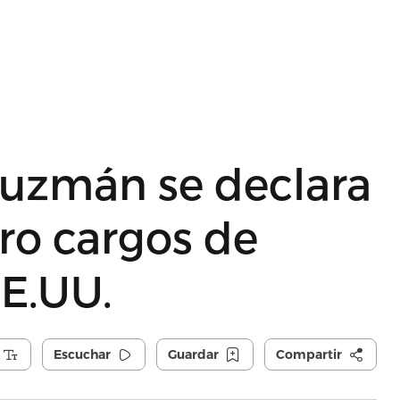
Guzmán se declara
ro cargos de
EE.UU.
Escuchar
Guardar
Compartir