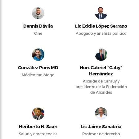
Dennis Dávila
Lic Eddie López Serrano
Cine
Abogado y analista político
González Pons MD
Hon. Gabriel “Gaby”
Hernández
Médico radiólogo
Alcalde de Camuy y
presidente de la Federación
de Alcaldes
Heriberto N. Saurí
Lic Jaime Sanabria
Salud y emergencias
Profesor de derecho