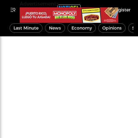
Advertisements
Register
Last Minute
News
Economy
Opinions
Sp