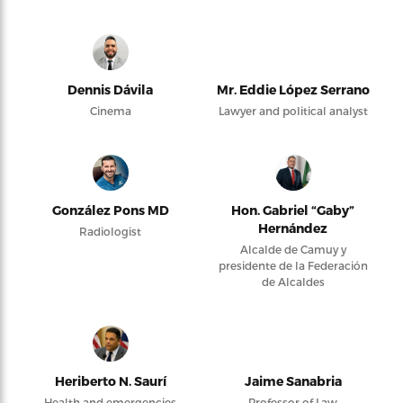
Dennis Dávila
Mr. Eddie López Serrano
Cinema
Lawyer and political analyst
González Pons MD
Hon. Gabriel “Gaby”
Hernández
Radiologist
Alcalde de Camuy y
presidente de la Federación
de Alcaldes
Heriberto N. Saurí
Jaime Sanabria
Health and emergencies
Professor of Law