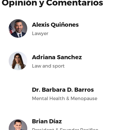
Opinión y Comentarios
Alexis Quiñones
Lawyer
Adriana Sanchez
Law and sport
Dr. Barbara D. Barros
Mental Health & Menopause
Brian Díaz
President & Founder Pacifico