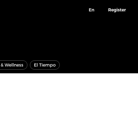
En
Register
e & Wellness
El Tiempo